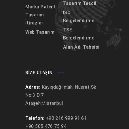
Tasarım Tescili
Marka Patent
ISO
Tasarım
Belgelendirme
İtirazları
TSE
Web Tasarım
Belgelendirme
Alan Adı Tahsisi
BIZE ULAŞIN
Adres:
Kayışdağı mah. Nusret Sk.
No:3 D:7
Ataşehir/İstanbul
Telefon:
+90 216 999 91 61
+90 505 476 75 94